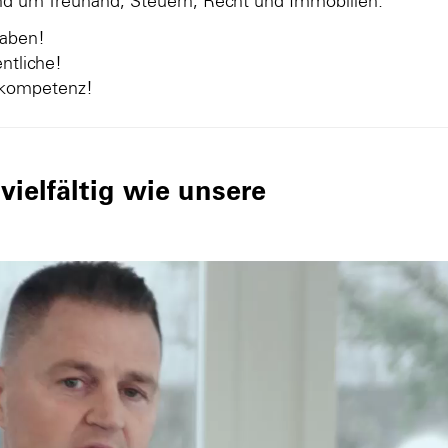
und um Treuhand, Steuern, Recht und Immobilien.
gaben!
ntliche!
nkompetenz!
ielfältig wie unsere