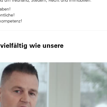
und um Treuhand, Steuern, Recht und Immobilien.
gaben!
ntliche!
nkompetenz!
ielfältig wie unsere