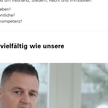
und um Treuhand, Steuern, Recht und Immobilien.
gaben!
ntliche!
nkompetenz!
ielfältig wie unsere