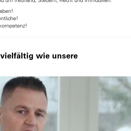
und um Treuhand, Steuern, Recht und Immobilien.
gaben!
ntliche!
nkompetenz!
ielfältig wie unsere