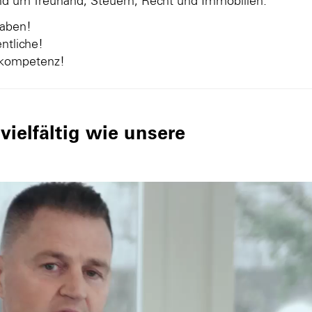
und um Treuhand, Steuern, Recht und Immobilien.
gaben!
ntliche!
nkompetenz!
ielfältig wie unsere