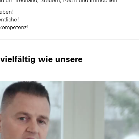
und um Treuhand, Steuern, Recht und Immobilien.
gaben!
ntliche!
nkompetenz!
ielfältig wie unsere