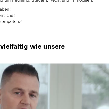
und um Treuhand, Steuern, Recht und Immobilien.
gaben!
ntliche!
nkompetenz!
ielfältig wie unsere