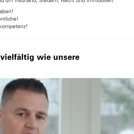
und um Treuhand, Steuern, Recht und Immobilien.
gaben!
ntliche!
nkompetenz!
ielfältig wie unsere