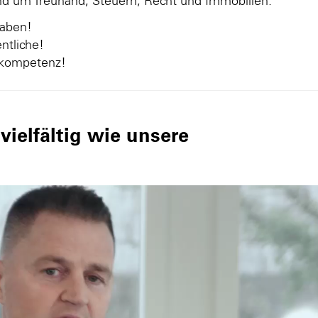
und um Treuhand, Steuern, Recht und Immobilien.
gaben!
ntliche!
nkompetenz!
ielfältig wie unsere