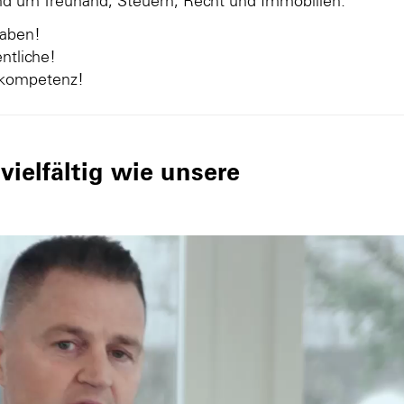
und um Treuhand, Steuern, Recht und Immobilien.
gaben!
ntliche!
nkompetenz!
ielfältig wie unsere