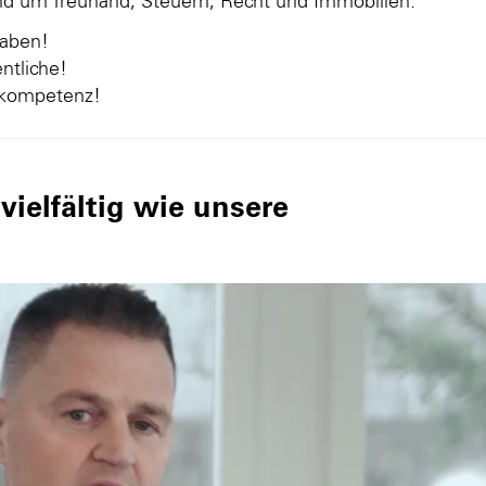
und um Treuhand, Steuern, Recht und Immobilien.
gaben!
ntliche!
nkompetenz!
ielfältig wie unsere