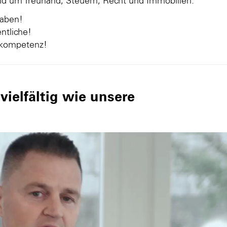
und um Treuhand, Steuern, Recht und Immobilien.
gaben!
ntliche!
nkompetenz!
ielfältig wie unsere