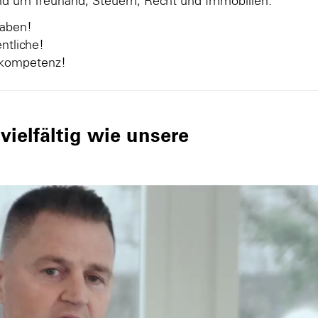
und um Treuhand, Steuern, Recht und Immobilien.
gaben!
ntliche!
nkompetenz!
ielfältig wie unsere