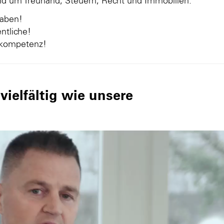
und um Treuhand, Steuern, Recht und Immobilien.
gaben!
ntliche!
nkompetenz!
ielfältig wie unsere