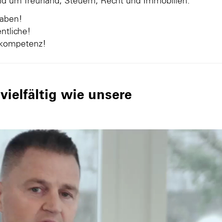
und um Treuhand, Steuern, Recht und Immobilien.
gaben!
ntliche!
nkompetenz!
ielfältig wie unsere