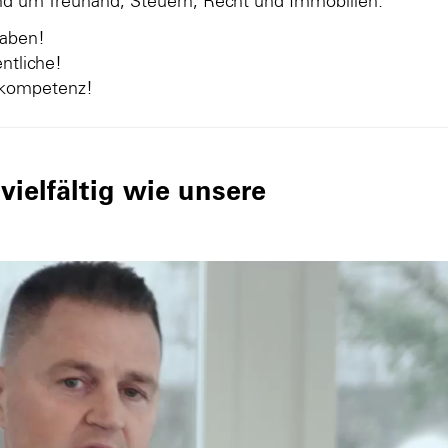
und um Treuhand, Steuern, Recht und Immobilien.
gaben!
ntliche!
nkompetenz!
ielfältig wie unsere