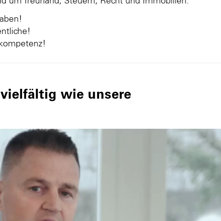
und um Treuhand, Steuern, Recht und Immobilien.
gaben!
ntliche!
nkompetenz!
ielfältig wie unsere