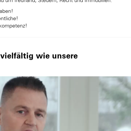
und um Treuhand, Steuern, Recht und Immobilien.
gaben!
ntliche!
nkompetenz!
ielfältig wie unsere