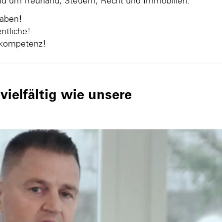
und um Treuhand, Steuern, Recht und Immobilien.
gaben!
ntliche!
nkompetenz!
ielfältig wie unsere