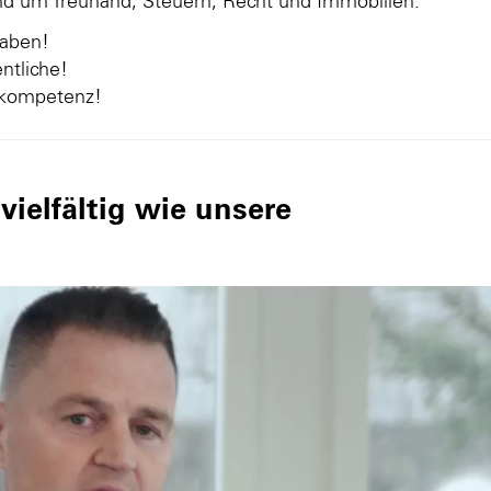
und um Treuhand, Steuern, Recht und Immobilien.
gaben!
ntliche!
nkompetenz!
ielfältig wie unsere