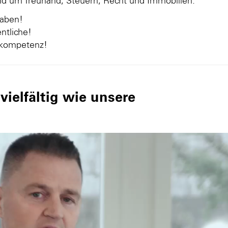
und um Treuhand, Steuern, Recht und Immobilien.
gaben!
ntliche!
nkompetenz!
ielfältig wie unsere