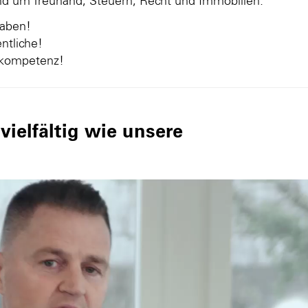
und um Treuhand, Steuern, Recht und Immobilien.
gaben!
ntliche!
nkompetenz!
ielfältig wie unsere