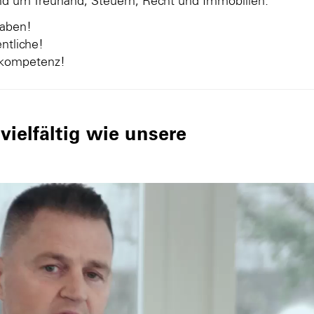
und um Treuhand, Steuern, Recht und Immobilien.
gaben!
ntliche!
nkompetenz!
ielfältig wie unsere