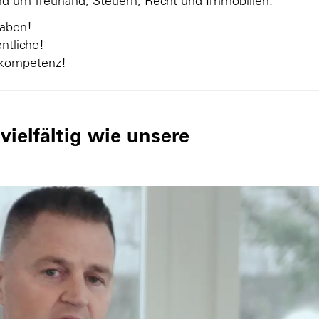
und um Treuhand, Steuern, Recht und Immobilien.
gaben!
ntliche!
nkompetenz!
ielfältig wie unsere