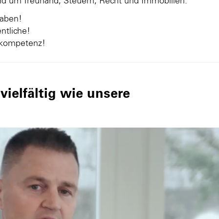
und um Treuhand, Steuern, Recht und Immobilien.
gaben!
ntliche!
nkompetenz!
ielfältig wie unsere