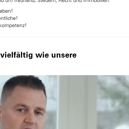
und um Treuhand, Steuern, Recht und Immobilien.
gaben!
ntliche!
nkompetenz!
ielfältig wie unsere