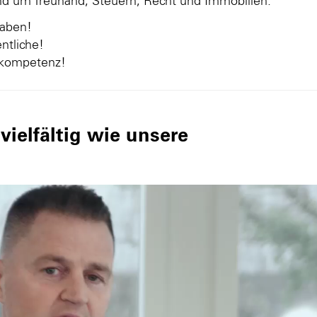
und um Treuhand, Steuern, Recht und Immobilien.
gaben!
ntliche!
nkompetenz!
ielfältig wie unsere