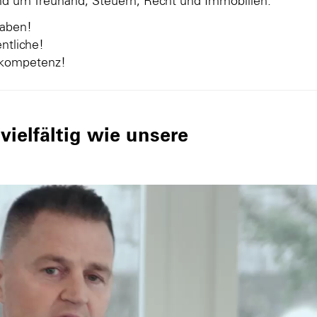
und um Treuhand, Steuern, Recht und Immobilien.
gaben!
ntliche!
nkompetenz!
ielfältig wie unsere