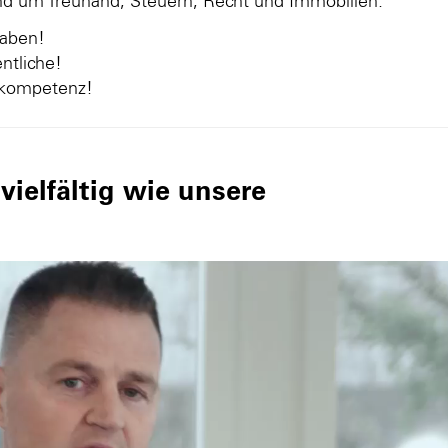
und um Treuhand, Steuern, Recht und Immobilien.
gaben!
ntliche!
nkompetenz!
ielfältig wie unsere