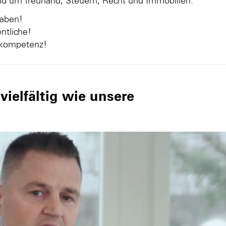
und um Treuhand, Steuern, Recht und Immobilien.
gaben!
ntliche!
nkompetenz!
ielfältig wie unsere