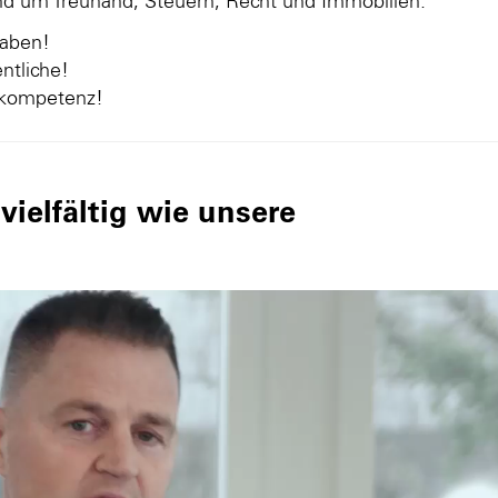
und um Treuhand, Steuern, Recht und Immobilien.
gaben!
ntliche!
nkompetenz!
ielfältig wie unsere