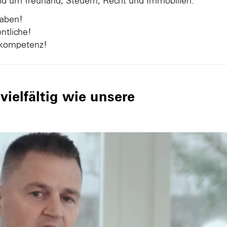
und um Treuhand, Steuern, Recht und Immobilien.
gaben!
ntliche!
nkompetenz!
ielfältig wie unsere