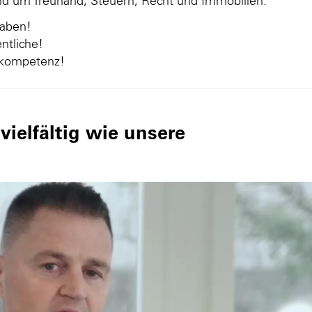
und um Treuhand, Steuern, Recht und Immobilien.
gaben!
ntliche!
nkompetenz!
ielfältig wie unsere