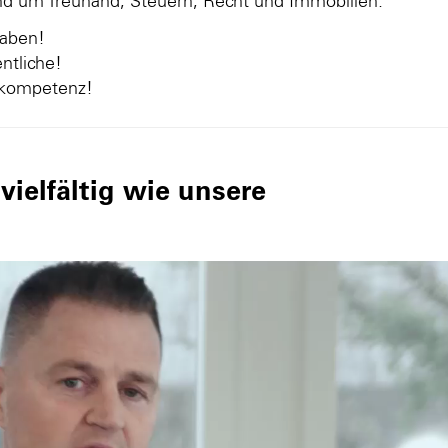
und um Treuhand, Steuern, Recht und Immobilien.
gaben!
ntliche!
nkompetenz!
ielfältig wie unsere