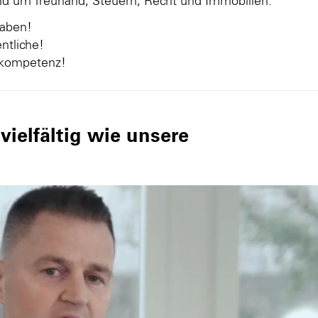
und um Treuhand, Steuern, Recht und Immobilien.
gaben!
ntliche!
nkompetenz!
ielfältig wie unsere