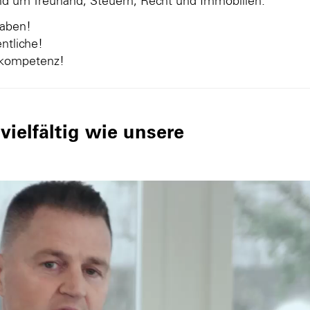
und um Treuhand, Steuern, Recht und Immobilien.
gaben!
ntliche!
nkompetenz!
ielfältig wie unsere