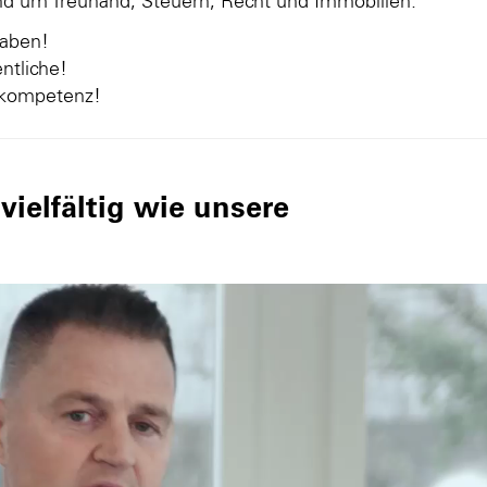
und um Treuhand, Steuern, Recht und Immobilien.
gaben!
ntliche!
nkompetenz!
ielfältig wie unsere