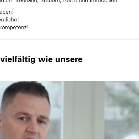
und um Treuhand, Steuern, Recht und Immobilien.
gaben!
ntliche!
nkompetenz!
ielfältig wie unsere