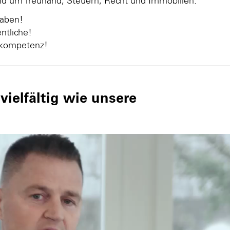
und um Treuhand, Steuern, Recht und Immobilien.
gaben!
ntliche!
nkompetenz!
ielfältig wie unsere