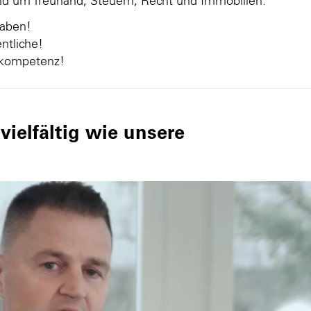
und um Treuhand, Steuern, Recht und Immobilien.
gaben!
ntliche!
nkompetenz!
ielfältig wie unsere