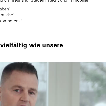
und um Treuhand, Steuern, Recht und Immobilien.
gaben!
ntliche!
nkompetenz!
ielfältig wie unsere