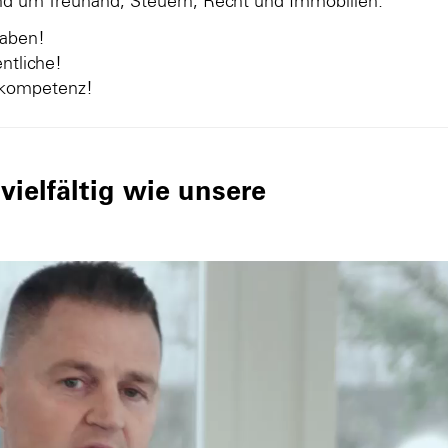
und um Treuhand, Steuern, Recht und Immobilien.
gaben!
ntliche!
nkompetenz!
ielfältig wie unsere