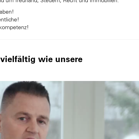
und um Treuhand, Steuern, Recht und Immobilien.
gaben!
ntliche!
nkompetenz!
ielfältig wie unsere