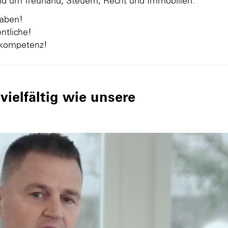
und um Treuhand, Steuern, Recht und Immobilien.
gaben!
ntliche!
nkompetenz!
ielfältig wie unsere